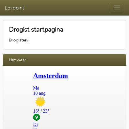
Lo-go.nl
Drogist startpagina
Drogisterij
Het weer